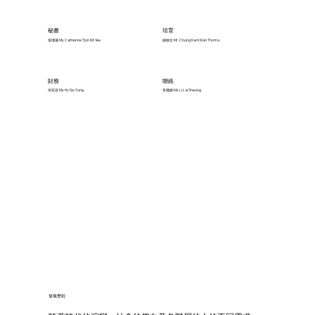
秘書
培育
張潔儀 Ms. Catherine Tjon Kit Yee
鍾錦文 Mr. Chung Kam Man Thoma
財務
聯絡
何笑容 Ms. Ho Siu Yung
李麗嫦 Ms. Li Lai Sheung
發展歷程