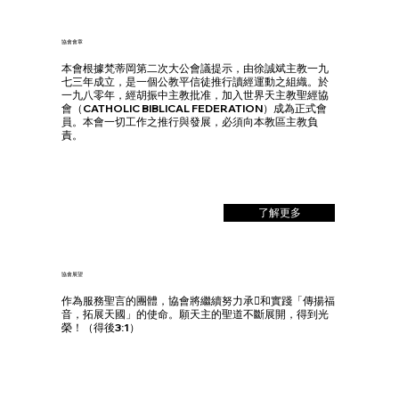
協會會章
本會根據梵蒂岡第二次大公會議提示，由徐誠斌主教一九
七三年成立，是一個公教平信徒推行讀經運動之組織。於
一九八零年，經胡振中主教批准，加入世界天主教聖經協
會（CATHOLIC BIBLICAL FEDERATION）成為正式會
員。本會一切工作之推行與發展，必須向本教區主教負
責。
了解更多
協會展望
作為服務聖言的團體，協會將繼續努力承和實踐「傳揚福
音，拓展天國」的使命。願天主的聖道不斷展開，得到光
榮！（得後3:1）