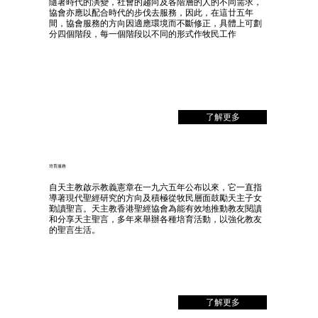
隨著時代的演變，社會的趨向及各階層的人的不同需求，
協會亦應以配合時代的步伐去服務，因此，在這廿五年
間，協會服務的方向因適應環境而不斷修正，具體上可劃
分四個階段，每一個階段以不同的形式作牧民工作
了解更多
培育服務
自天主教啟示教義憲章在一九六五年公布以來，它一直指
導著現代聖經研究的方向及積極從牧民層面鼓勵天主子女
勤讀聖言。天主教香港聖經協會為能有效地推動教友閱讀
和分享天主聖言，多年來舉辦各種培育活動，以強化教友
的聖言生活。
了解更多