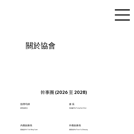
關於協會
幹事團 (2026 至 2028)
指導司鐸
會 長
麥英健神父
馮淑媛 Ms. Fung Suk Wun
內務副會長
外務副會長
霍銘源 Mr. Fok Ming Yuen
潘薷湘 Ms. Poon Yu Sheung