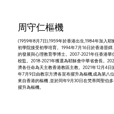
周守仁樞機
(1959年8月7日),1959年於香港出生,1984年
初學院接受初學培育。1994年7月16日於香港晉鐸, 
的發展與心理教育學博士。2007-2021年任香港
校監。2018-2021年獲選為耶穌會中華省會長。20
濟各任命為天主教香港教區主教。2021年12月4日於
年7月9日由教宗方濟各宣布擢升為樞機,成為第八
來自香港的樞機 ,並於同年9月30日在梵蒂岡聖伯
擢升為樞機。