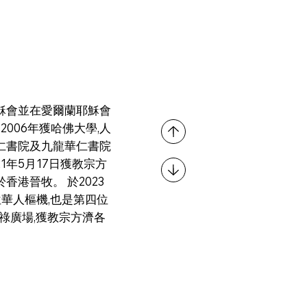
加入耶穌會並在愛爾蘭耶穌會
2006年獲哈佛大學,人
華仁書院及九龍華仁書院
21年5月17日獲教宗方
香港晉牧。 於2023
位華人樞機,也是第四位
多祿廣場,獲教宗方濟各