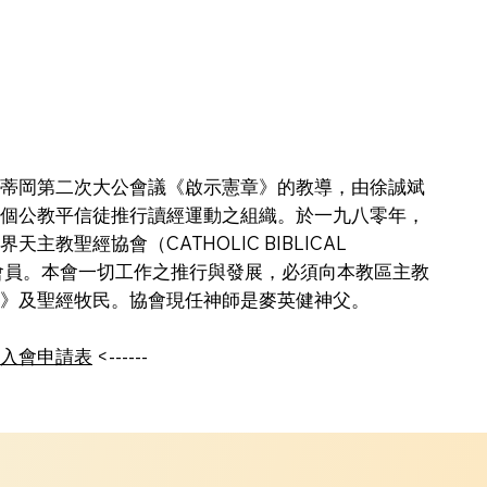
蒂岡第二次大公會議《啟示憲章》的教導，由徐誠斌
個公教平信徒推行讀經運動之組織。於一九八零年，
主教聖經協會（CATHOLIC BIBLICAL
正式會員。本會一切工作之推行與發展，必須向本教區主教
》及聖經牧民。協會現任神師是麥英健神父。
入會申請表
​ <------