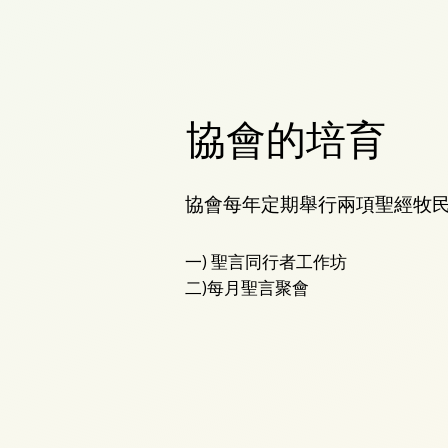
協會的培育
協會每年定期舉行兩項聖經牧
一) 聖言同行者工作坊
二)​每月聖言聚會