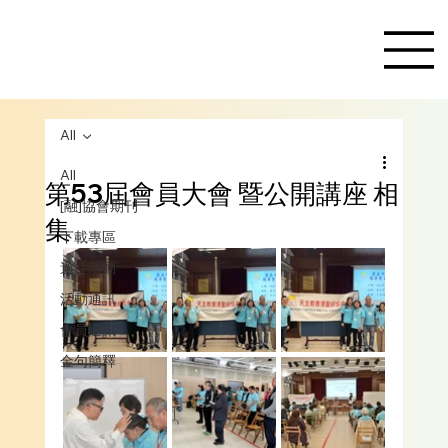
All
All
第53屆會員大會 暨公開講座 相
[融]協會期刊
集
下載專區
過往活動
活動通訊
會員通訊
金句簡釋