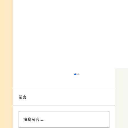
留言
撰寫留言......
第53屆會員大會 暨公開講座