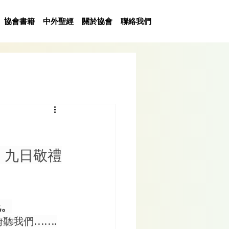
協會書籍
中外聖經
關於協會
聯絡我們
」九日敬禮
允。
聽我們…….