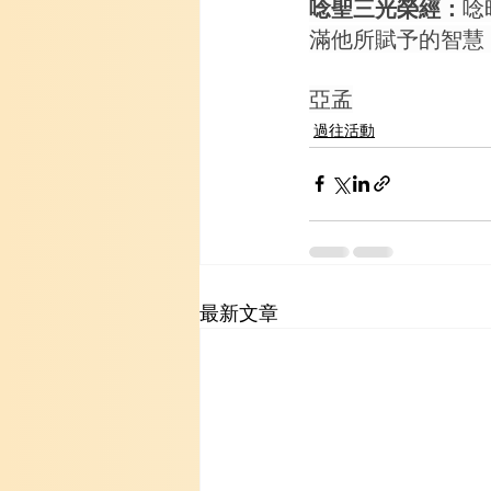
唸聖三光榮經：
唸
滿他所賦予的智慧
亞孟
過往活動
最新文章