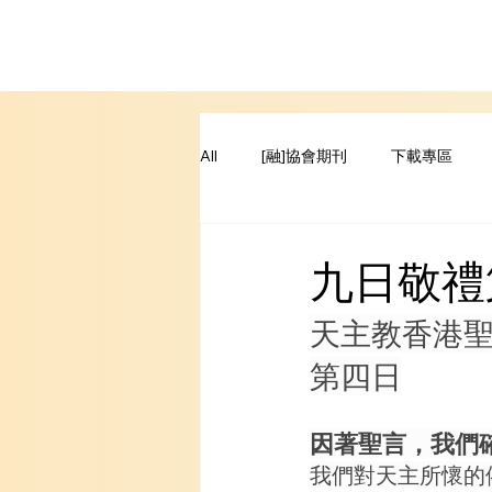
All
[融]協會期刊
下載專區
九日敬禮第四
天主教香港聖
第四日
因著聖言，我們
我們對天主所懷的