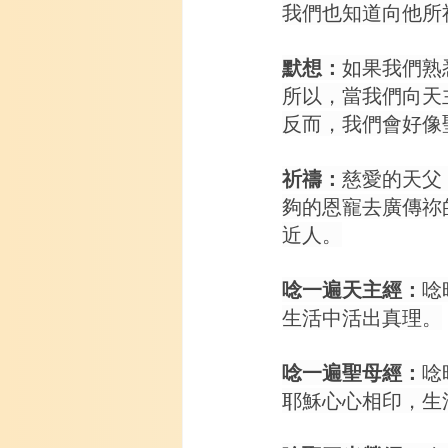
我們也知道向他所祈求
默想：
如果我們熟
所以，當我們向天
反而，我們會好像
祈禱：
慈愛的天父
夠的恩寵去廣傳祢
近人。
唸一遍天主經：
唸
生活中活出真理。
唸一遍聖母經：
唸
耶穌心心相印，生