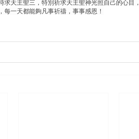
時求天主聖三，特別祈求天主聖神光照自己的心目
，每一天都能夠凡事祈禱，事事感恩！