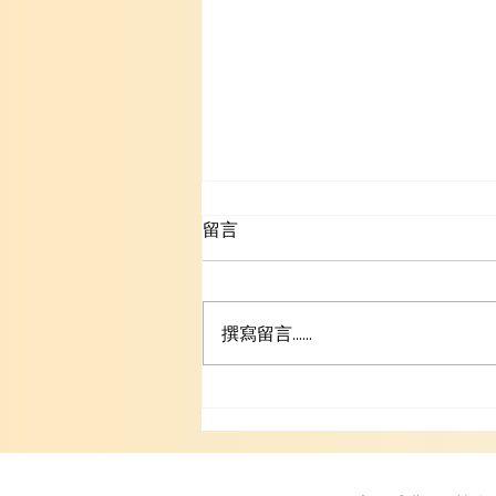
九日敬禮第九日 (2023.12.15)
留言
天主教香港聖經協會50周年紀念
「熱愛天主聖言」九日敬禮第九日
因着聖言的光照，我們才會以我們
撰寫留言......
的口舌，我們的心神：讚美天主，
光榮天主。 請讚頌上主，因為上
主是美善的，歌詠他的名，因他的
名是甘甜的。(詠135:3)只要我活
著，我要歌頌上主，只要我存在，
我要詠讚上主。願我的頌辭使他樂