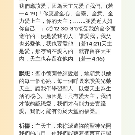
我們應該愛，因為天主先愛了我們。(若
一4:19)「你應當全心、全靈、全意、全
力愛上主，你的天主；…….並愛近人如
你自己。」(谷12:30-31)接受我的命令而
遵守的，便是愛我的人；誰愛我，我父
也必愛他，我也要愛他。(若14:21)天主
是愛，那存留在愛內的，就存留在天主
內，天主也存留在他內。(若一4:16)
默想：
聖小德蘭曾經說過，她願意以她
的每一個心跳，每一個呼吸來讚美光榮
天主。讓我們學習聖人，以愛天主為生
活的核心。原因是：只有愛天主，我們
才能夠認識愛，我們才有能力去實踐
愛。我們才能有份於天堂的福樂。
祈禱：
主天主，求祢派遣祢的聖神光照
我們的心目，使我們能藉着聖言真正認