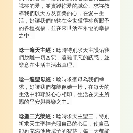
識祢的愛，並實踐祢愛的誡命。求祢教
導我們以大方及喜樂的心，在愛中生
活，好讓我們能夠在今世獲得祢所賜予
的各種祝福，並在來世活在永恆的幸福
之中。
唸一遍天主經：
唸時特別求天主護佑我
們脫離一切凶惡，遠離罪惡的誘惑，並
樂意在生活中活出真理。
唸一遍聖母經：
唸時求聖母為我們轉
求，好讓我們都能像她一樣，在每天的
生活中和耶穌心心相印，生活在天主所
賜的平安與喜樂之中。
唸聖三光榮經：
唸時求天主聖三，特別
祈求天主聖神光照自己的心目，使自己
能夠充滿他所賦予的智慧，每一天都能