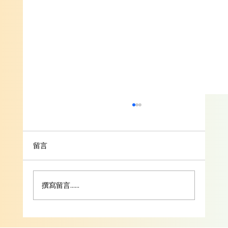
九日敬禮第七日 (2023.12.13)
天主教香港聖經協會50周年紀念「熱愛天主聖
言」九日敬禮第七日 藉着聖言，我們懂得如何與
留言
天主建立親密的關係，也因此而獲得平安與喜
樂。 你們什麼也不要掛慮，只在一切事上，以懇
求和祈禱，懷著感謝之心，向天主呈上你們的請
撰寫留言......
求；這樣，天主那超乎各種意想的平安，必要在
基督耶穌內固守你們的心思念慮。(裴4:6-7)此
外，弟兄們！凡是真實的，凡是高尚的，凡是正