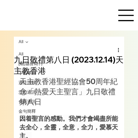
All
All
九日敬禮第八日 (2023.12.14)天
[融]協會期刊
主教香港
下載專區
天主教香港聖經協會50周年紀
過往活動
念「熱愛天主聖言」九日敬禮
活動通訊
第八日
會員通訊
金句簡釋
因着聖言的感動。我們才會竭盡所能
去全心，全靈，全意，全力，愛慕天
主。